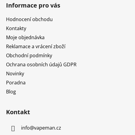
á
Informace pro vás
p
a
Hodnocení obchodu
t
Kontakty
í
Moje objednávka
Reklamace a vrácení zboží
Obchodní podmínky
Ochrana osobních údajů GDPR
Novinky
Poradna
Blog
Kontakt
info
@
vapeman.cz