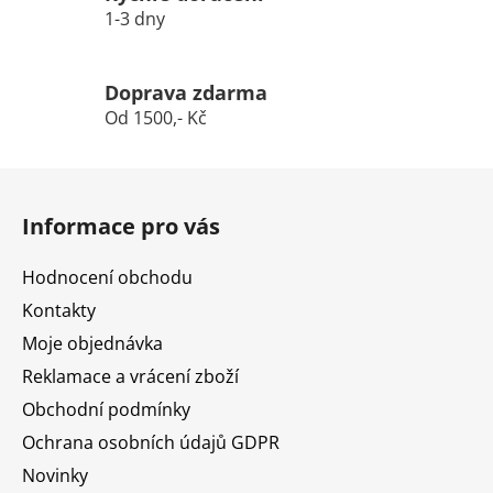
1-3 dny
Doprava zdarma
Od 1500,- Kč
Z
á
Informace pro vás
p
a
Hodnocení obchodu
t
Kontakty
í
Moje objednávka
Reklamace a vrácení zboží
Obchodní podmínky
Ochrana osobních údajů GDPR
Novinky