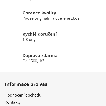
Garance kvality
Pouze originální a ověřené zboží
Rychlé doručení
1-3 dny
Doprava zdarma
Od 1500,- Kč
Z
á
Informace pro vás
p
a
Hodnocení obchodu
t
Kontakty
í