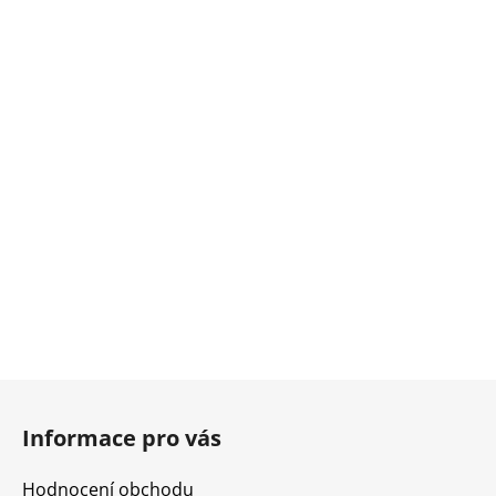
Z
á
Informace pro vás
p
a
Hodnocení obchodu