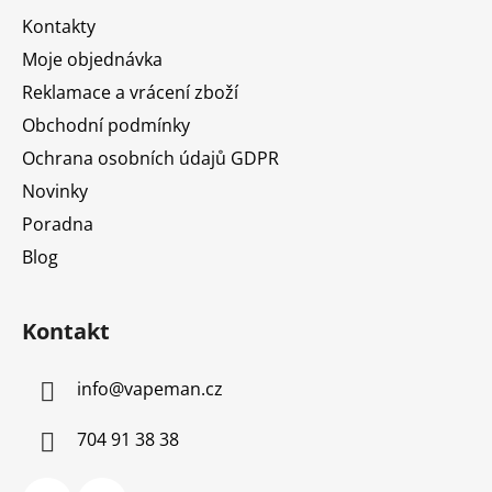
t
Kontakty
í
Moje objednávka
Reklamace a vrácení zboží
Obchodní podmínky
Ochrana osobních údajů GDPR
Novinky
Poradna
Blog
Kontakt
info
@
vapeman.cz
704 91 38 38