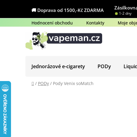
Přejít
Zásilkovna
na
🚚 Doprava od 1500,-Kč ZDARMA
1-2 dny
obsah
Hodnocení obchodu
Kontakty
Moje obj
Jednorázové e-cigarety
PODy
Liqui
Domů
/
PODy
/
Pody Venix soMatch