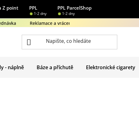
 Z point
PPL
PPL ParcelShop
1-2 dny
1-2 dny
ednávka
Reklamace a vrácení zboží
Obchodní podmínk
dy - náplně
Báze a příchutě
Elektronické cigarety