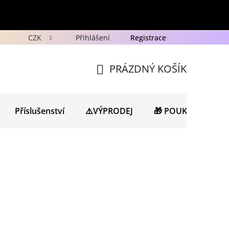
CZK
Přihlášení
Registrace
y
Ochrana osobních údajů GDPR
Novinky
Porad
PRÁZDNÝ KOŠÍK
NÁKUPNÍ
KOŠÍK
Příslušenství
⚠️VÝPRODEJ
🎁 POUKAZY
N