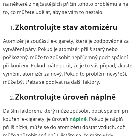
na některé z nejčastějších příčin tohoto problému a na
to, co můžete udělat, aby se vám to nestalo.
Zkontrolujte stav atomizéru
Atomizér je součástí e-cigarety, která je zodpovědná za
vytváření páry. Pokud je atomizér příliš starý nebo
poškozený, může to způsobit nepříjemný pocit spálení
při kouření. Pokud máte pocit, že je to váš případ, zkuste
vyměnit atomizér za nový. Pokud to problém nevyřeší,
může být třeba se podívat na další faktory.
Zkontrolujte úroveň náplně
Dalším faktorem, který může způsobit pocit spálení při
kouření e-cigarety, je úroveň
náplně
. Pokud je náplň
příliš nízká, může se do atomizéru dostat vzduch, což
může způsobit spálení. Ujistěte se, že máte vždy