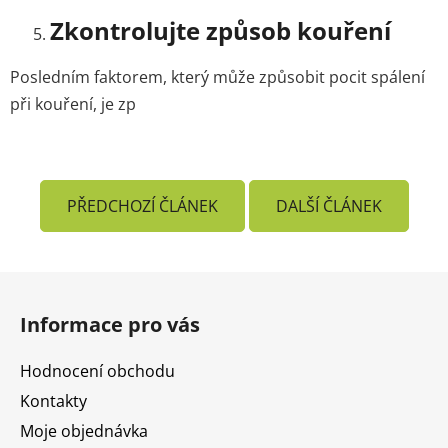
Zkontrolujte způsob kouření
Posledním faktorem, který může způsobit pocit spálení
při kouření, je zp
PŘEDCHOZÍ ČLÁNEK
DALŠÍ ČLÁNEK
Z
á
Informace pro vás
p
a
Hodnocení obchodu
t
Kontakty
í
Moje objednávka