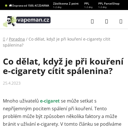
Přejít
Zásilkovna Z point
PPL
PPL ParcelShop
🚚 Doprava od 1500,-Kč ZDARMA
1-2 dny
1-2 dny
1-2 dny
na
obsah
Hledat
NÁKUP
KOŠÍK
Domů
/
Poradna
/
Co dělat, když je při kouření e-cigarety cítit
spálenina?
Co dělat, když je při kouření
e-cigarety cítit spálenina?
25.4.2023
Mnoho uživatelů
e-cigaret
se může setkat s
nepříjemným pocitem spálení při kouření. Tento
problém může být způsoben několika faktory a může
bránit v užívání e-cigarety. V tomto článku se podíváme