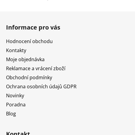
Z
á
Informace pro vás
p
a
Hodnocení obchodu
t
Kontakty
í
Moje objednávka
Reklamace a vrácení zboží
Obchodní podmínky
Ochrana osobních údajů GDPR
Novinky
Poradna
Blog
Kontakt