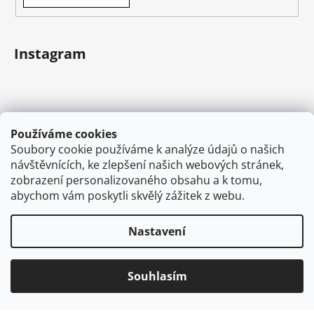
Instagram
Používáme cookies
Soubory cookie používáme k analýze údajů o našich
návštěvnících, ke zlepšení našich webových stránek,
zobrazení personalizovaného obsahu a k tomu,
abychom vám poskytli skvělý zážitek z webu.
Sledovat na Instagramu
Nastavení
Vytvořil Shoptet
Souhlasím
Copyright 2026
VAPEMAN.cz
. Všechna práva
vyhrazena.