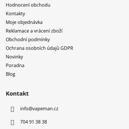
a
Hodnocení obchodu
t
Kontakty
í
Moje objednávka
Reklamace a vrácení zboží
Obchodní podmínky
Ochrana osobních údajů GDPR
Novinky
Poradna
Blog
Kontakt
info
@
vapeman.cz
704 91 38 38