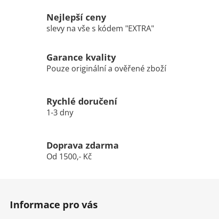
Nejlepší ceny
slevy na vše s kódem "EXTRA"
Garance kvality
Pouze originální a ověřené zboží
Rychlé doručení
1-3 dny
Doprava zdarma
Od 1500,- Kč
Z
á
Informace pro vás
p