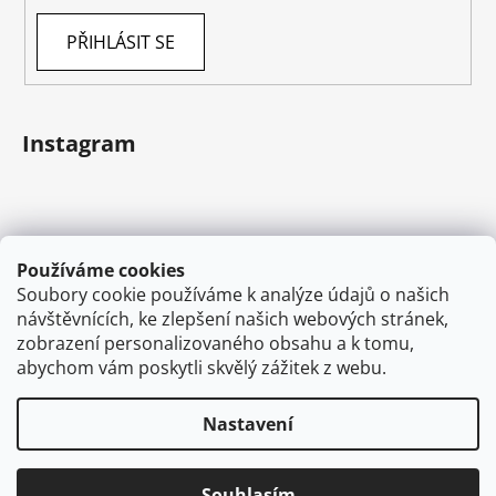
PŘIHLÁSIT SE
Instagram
Používáme cookies
Soubory cookie používáme k analýze údajů o našich
návštěvnících, ke zlepšení našich webových stránek,
zobrazení personalizovaného obsahu a k tomu,
abychom vám poskytli skvělý zážitek z webu.
Sledovat na Instagramu
Nastavení
Vytvořil Shoptet
Souhlasím