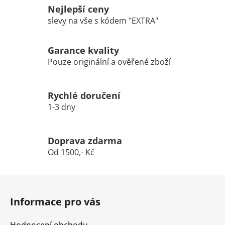
Nejlepší ceny
slevy na vše s kódem "EXTRA"
Garance kvality
Pouze originální a ověřené zboží
Rychlé doručení
1-3 dny
Doprava zdarma
Od 1500,- Kč
Z
á
Informace pro vás
p
a
Hodnocení obchodu