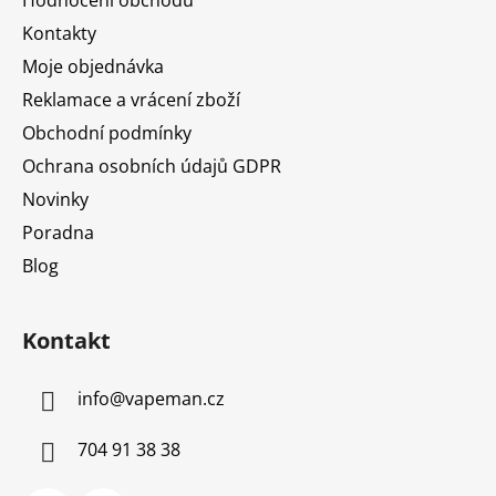
t
Kontakty
í
Moje objednávka
Reklamace a vrácení zboží
Obchodní podmínky
Ochrana osobních údajů GDPR
Novinky
Poradna
Blog
Kontakt
info
@
vapeman.cz
704 91 38 38