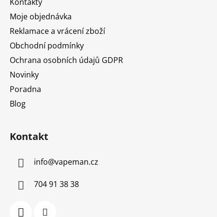
Kontakty
í
Moje objednávka
Reklamace a vrácení zboží
Obchodní podmínky
Ochrana osobních údajů GDPR
Novinky
Poradna
Blog
Kontakt
info
@
vapeman.cz
704 91 38 38