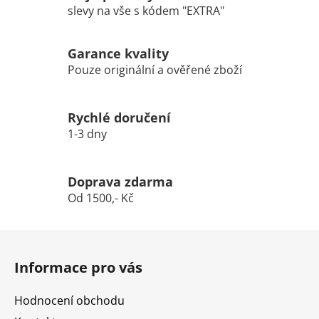
slevy na vše s kódem "EXTRA"
Garance kvality
Pouze originální a ověřené zboží
Rychlé doručení
1-3 dny
Doprava zdarma
Od 1500,- Kč
Z
á
Informace pro vás
p
a
Hodnocení obchodu
t