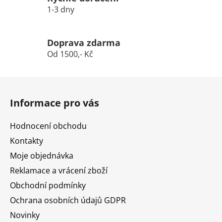
1-3 dny
Doprava zdarma
Od 1500,- Kč
Z
á
Informace pro vás
p
a
Hodnocení obchodu
t
Kontakty
í
Moje objednávka
Reklamace a vrácení zboží
Obchodní podmínky
Ochrana osobních údajů GDPR
Novinky