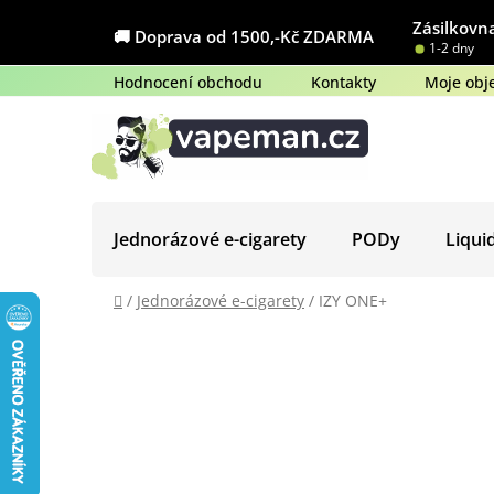
Přejít
Zásilkovna
na
🚚 Doprava od 1500,-Kč ZDARMA
1-2 dny
obsah
Hodnocení obchodu
Kontakty
Moje obj
Jednorázové e-cigarety
PODy
Liqui
Domů
/
Jednorázové e-cigarety
/
IZY ONE+