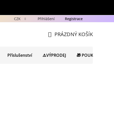
CZK
Přihlášení
Registrace
y
Ochrana osobních údajů GDPR
Novinky
Porad
PRÁZDNÝ KOŠÍK
NÁKUPNÍ
KOŠÍK
Příslušenství
⚠️VÝPRODEJ
🎁 POUKAZY
N