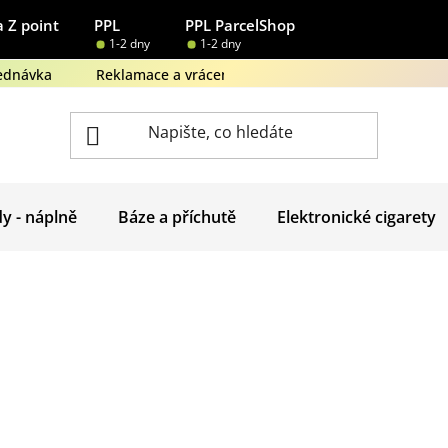
 Z point
PPL
PPL ParcelShop
1-2 dny
1-2 dny
ednávka
Reklamace a vrácení zboží
Obchodní podmínk
dy - náplně
Báze a příchutě
Elektronické cigarety