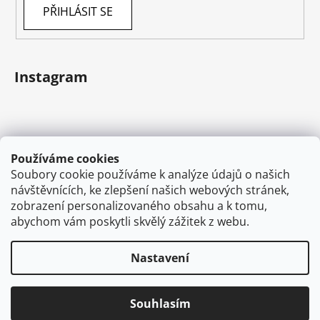
PŘIHLÁSIT SE
Instagram
Používáme cookies
Soubory cookie používáme k analýze údajů o našich
návštěvnících, ke zlepšení našich webových stránek,
zobrazení personalizovaného obsahu a k tomu,
abychom vám poskytli skvělý zážitek z webu.
Sledovat na Instagramu
Nastavení
Vytvořil Shoptet
Souhlasím
Copyright 2026
VAPEMAN.cz
. Všechna práva