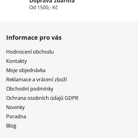
Doprava zdarma
Od 1500,- Kč
Z
á
Informace pro vás
p
a
Hodnocení obchodu
t
Kontakty
í
Moje objednávka
Reklamace a vrácení zboží
Obchodní podmínky
Ochrana osobních údajů GDPR
Novinky
Poradna
Blog