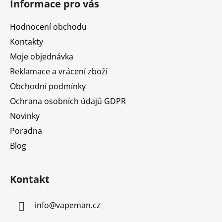
Informace pro vás
p
a
Hodnocení obchodu
t
Kontakty
í
Moje objednávka
Reklamace a vrácení zboží
Obchodní podmínky
Ochrana osobních údajů GDPR
Novinky
Poradna
Blog
Kontakt
info
@
vapeman.cz