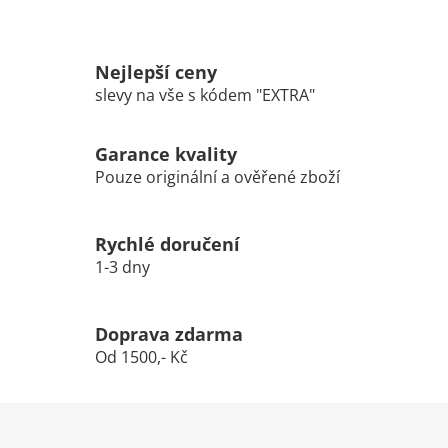
Nejlepší ceny
slevy na vše s kódem "EXTRA"
Garance kvality
Pouze originální a ověřené zboží
Rychlé doručení
1-3 dny
Doprava zdarma
Od 1500,- Kč
Z
á