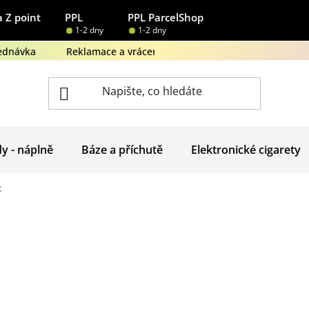
 Z point
PPL
PPL ParcelShop
1-2 dny
1-2 dny
ednávka
Reklamace a vrácení zboží
Obchodní podmínk
dy - náplně
Báze a příchutě
Elektronické cigarety
k