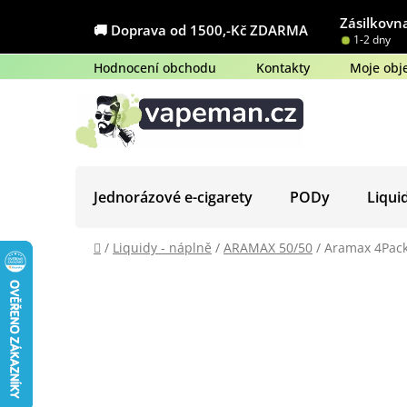
Přejít
Zásilkovna
na
🚚 Doprava od 1500,-Kč ZDARMA
1-2 dny
obsah
Hodnocení obchodu
Kontakty
Moje obj
Jednorázové e-cigarety
PODy
Liqui
Domů
/
Liquidy - náplně
/
ARAMAX 50/50
/
Aramax 4Pac