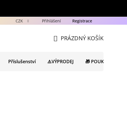
CZK
Přihlášení
Registrace
y
Ochrana osobních údajů GDPR
Novinky
Porad
PRÁZDNÝ KOŠÍK
NÁKUPNÍ
KOŠÍK
Příslušenství
⚠️VÝPRODEJ
🎁 POUKAZY
N