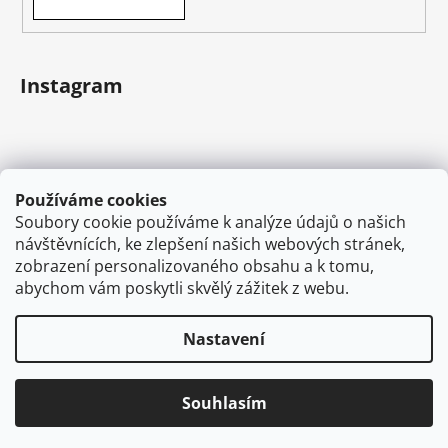
Instagram
Používáme cookies
Soubory cookie používáme k analýze údajů o našich
návštěvnících, ke zlepšení našich webových stránek,
zobrazení personalizovaného obsahu a k tomu,
abychom vám poskytli skvělý zážitek z webu.
Sledovat na Instagramu
Nastavení
Vytvořil Shoptet
Souhlasím
Copyright 2026
VAPEMAN.cz
. Všechna práva
vyhrazena.