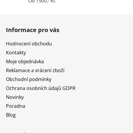
Od 1500,- Kč
Z
á
Informace pro vás
p
a
Hodnocení obchodu
t
Kontakty
í
Moje objednávka
Reklamace a vrácení zboží
Obchodní podmínky
Ochrana osobních údajů GDPR
Novinky
Poradna
Blog