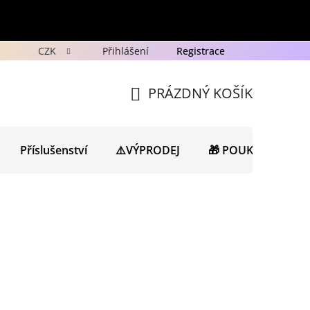
CZK
Přihlášení
Registrace
y
Ochrana osobních údajů GDPR
Novinky
Porad
PRÁZDNÝ KOŠÍK
NÁKUPNÍ
KOŠÍK
Příslušenství
⚠️VÝPRODEJ
🎁 POUKAZY
N