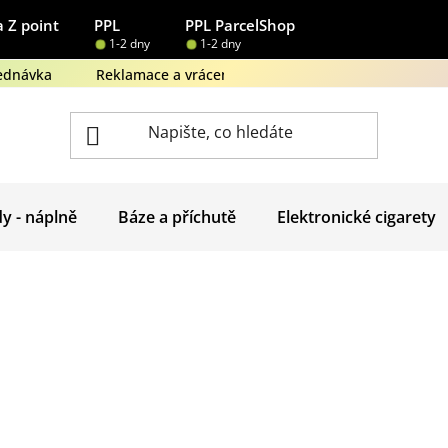
 Z point
PPL
PPL ParcelShop
1-2 dny
1-2 dny
ednávka
Reklamace a vrácení zboží
Obchodní podmínk
dy - náplně
Báze a příchutě
Elektronické cigarety