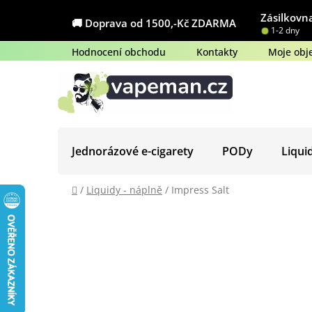
Přejít
Zásilkovna
na
🚚 Doprava od 1500,-Kč ZDARMA
1-2 dny
obsah
Hodnocení obchodu
Kontakty
Moje obj
Jednorázové e-cigarety
PODy
Liqui
Domů
/
Liquidy - náplně
/
Impress Salt