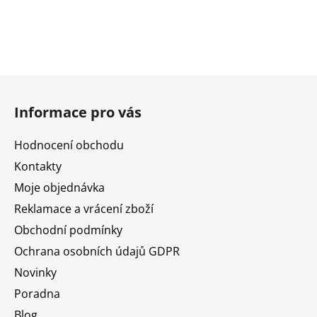
Z
á
Informace pro vás
p
a
Hodnocení obchodu
t
Kontakty
í
Moje objednávka
Reklamace a vrácení zboží
Obchodní podmínky
Ochrana osobních údajů GDPR
Novinky
Poradna
Blog