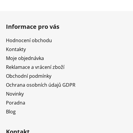
Z
á
Informace pro vás
p
a
Hodnocení obchodu
t
Kontakty
í
Moje objednávka
Reklamace a vrácení zboží
Obchodní podmínky
Ochrana osobních údajů GDPR
Novinky
Poradna
Blog
Kontakt