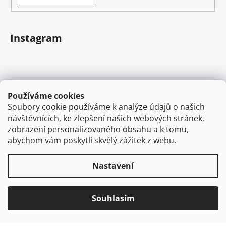
Instagram
Používáme cookies
Soubory cookie používáme k analýze údajů o našich
návštěvnících, ke zlepšení našich webových stránek,
zobrazení personalizovaného obsahu a k tomu,
abychom vám poskytli skvělý zážitek z webu.
Sledovat na Instagramu
Nastavení
Vytvořil Shoptet
Souhlasím
Copyright 2026
VAPEMAN.cz
. Všechna práva
vyhrazena.