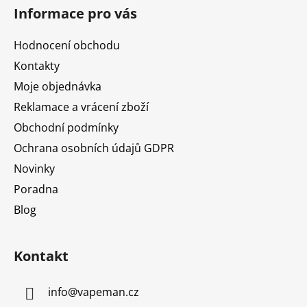
á
Informace pro vás
p
a
Hodnocení obchodu
t
Kontakty
í
Moje objednávka
Reklamace a vrácení zboží
Obchodní podmínky
Ochrana osobních údajů GDPR
Novinky
Poradna
Blog
Kontakt
info
@
vapeman.cz