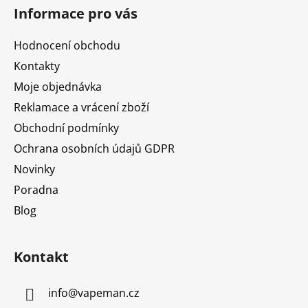
á
Informace pro vás
p
a
Hodnocení obchodu
t
Kontakty
í
Moje objednávka
Reklamace a vrácení zboží
Obchodní podmínky
Ochrana osobních údajů GDPR
Novinky
Poradna
Blog
Kontakt
info
@
vapeman.cz