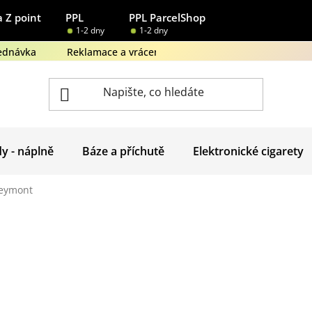
 Z point
PPL
PPL ParcelShop
1-2 dny
1-2 dny
ednávka
Reklamace a vrácení zboží
Obchodní podmínk
dy - náplně
Báze a příchutě
Elektronické cigarety
eymont