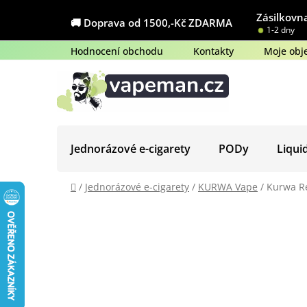
Přejít
Zásilkovna
na
🚚 Doprava od 1500,-Kč ZDARMA
1-2 dny
obsah
Hodnocení obchodu
Kontakty
Moje obj
Jednorázové e-cigarety
PODy
Liqui
Domů
/
Jednorázové e-cigarety
/
KURWA Vape
/
Kurwa R