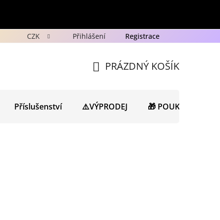
CZK
Přihlášení
Registrace
y
Ochrana osobních údajů GDPR
Novinky
Porad
PRÁZDNÝ KOŠÍK
NÁKUPNÍ
KOŠÍK
Příslušenství
⚠️VÝPRODEJ
🎁 POUKAZY
N