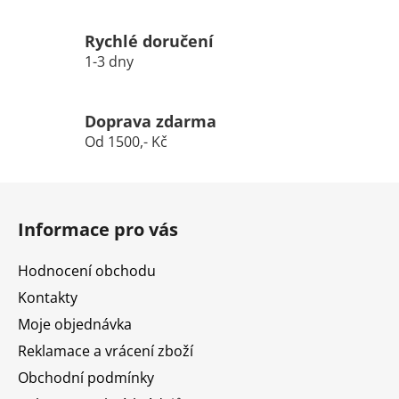
Rychlé doručení
1-3 dny
Doprava zdarma
Od 1500,- Kč
Z
á
Informace pro vás
p
a
Hodnocení obchodu
t
Kontakty
í
Moje objednávka
Reklamace a vrácení zboží
Obchodní podmínky