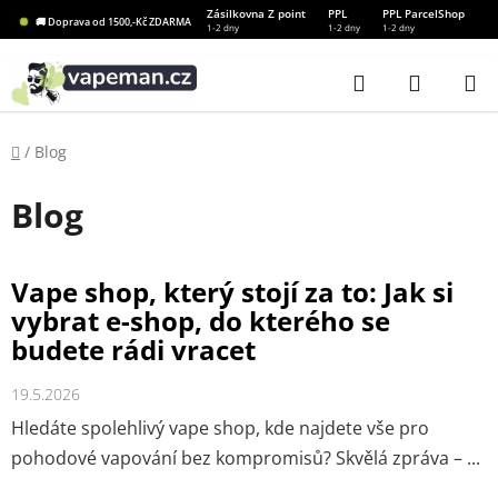
Přejít
Zásilkovna Z point
PPL
PPL ParcelShop
🚚 Doprava od 1500,-Kč ZDARMA
1-2 dny
1-2 dny
1-2 dny
na
obsah
Hledat
NÁKUP
KOŠÍK
Domů
/
Blog
Blog
V
Vape shop, který stojí za to: Jak si
ý
vybrat e-shop, do kterého se
p
budete rádi vracet
i
s
19.5.2026
č
Hledáte spolehlivý vape shop, kde najdete vše pro
l
pohodové vapování bez kompromisů? Skvělá zpráva – ...
á