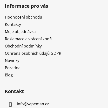
á
í
c
Informace pro vás
p
í
a
p
Hodnocení obchodu
r
t
v
Kontakty
í
k
Moje objednávka
y
Reklamace a vrácení zboží
v
ý
Obchodní podmínky
p
Ochrana osobních údajů GDPR
i
Novinky
s
u
Poradna
Blog
Kontakt
info
@
vapeman.cz