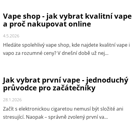
n
k
Vape shop - jak vybrat kvalitní vape
ů
a proč nakupovat online
4.5.2026
Hledáte spolehlivý vape shop, kde najdete kvalitní vape i
vapo za rozumné ceny? V dnešní době už nej...
Jak vybrat první vape - jednoduchý
průvodce pro začátečníky
28.1.2026
Začít s elektronickou cigaretou nemusí být složité ani
stresující. Naopak – správně zvolený první va...