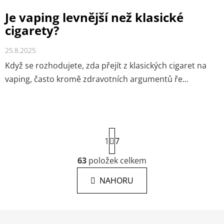
Je vaping levnější než klasické
cigarety?
25.8.2025
Když se rozhodujete, zda přejít z klasických cigaret na
vaping, často kromě zdravotních argumentů ře...
S
1
t
7
r
á
63
položek celkem
O
n
v
k
NAHORU
l
o
á
v
á
d
Z
n
a