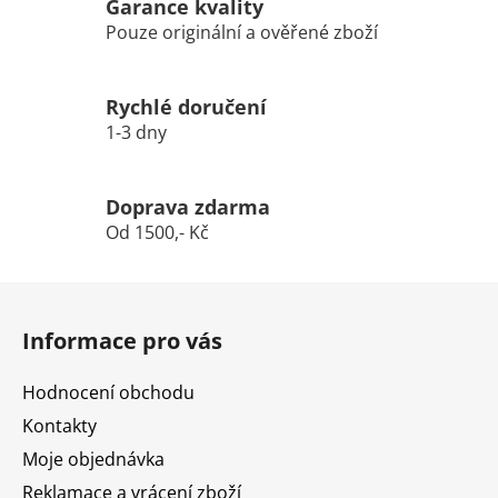
Garance kvality
Pouze originální a ověřené zboží
Rychlé doručení
1-3 dny
Doprava zdarma
Od 1500,- Kč
Z
á
Informace pro vás
p
a
Hodnocení obchodu
t
Kontakty
í
Moje objednávka
Reklamace a vrácení zboží