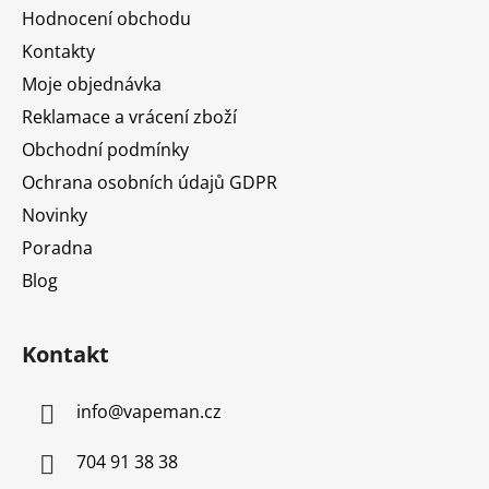
a
Hodnocení obchodu
t
Kontakty
í
Moje objednávka
Reklamace a vrácení zboží
Obchodní podmínky
Ochrana osobních údajů GDPR
Novinky
Poradna
Blog
Kontakt
info
@
vapeman.cz
704 91 38 38