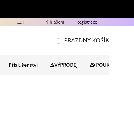
CZK
Přihlášení
Registrace
y
Ochrana osobních údajů GDPR
Novinky
Porad
PRÁZDNÝ KOŠÍK
NÁKUPNÍ
KOŠÍK
Příslušenství
⚠️VÝPRODEJ
🎁 POUKAZY
N