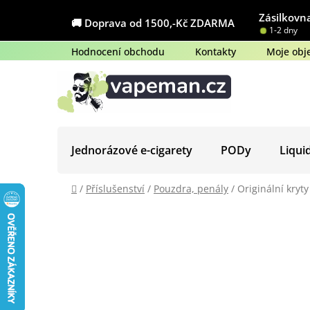
Přejít
Zásilkovna
na
🚚 Doprava od 1500,-Kč ZDARMA
1-2 dny
obsah
Hodnocení obchodu
Kontakty
Moje obj
Jednorázové e-cigarety
PODy
Liqui
Domů
/
Příslušenství
/
Pouzdra, penály
/
Originální kryty