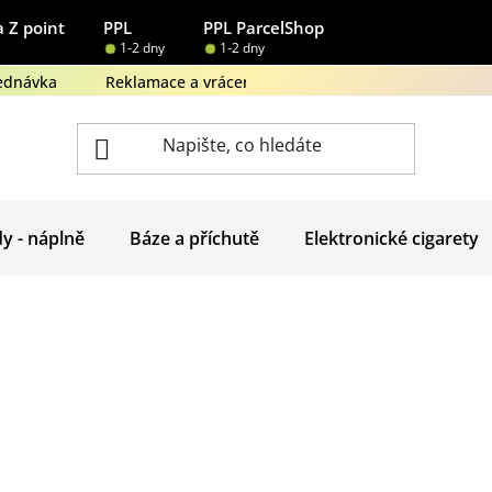
 Z point
PPL
PPL ParcelShop
1-2 dny
1-2 dny
ednávka
Reklamace a vrácení zboží
Obchodní podmínk
dy - náplně
Báze a příchutě
Elektronické cigarety