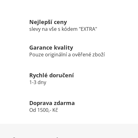
Nejlepší ceny
slevy na vše s kódem "EXTRA"
Garance kvality
Pouze originální a ověřené zboží
Rychlé doručení
1-3 dny
Doprava zdarma
Od 1500,- Kč
Z
á