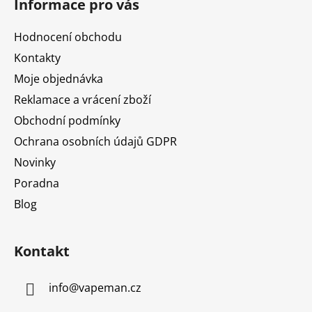
Informace pro vás
p
a
Hodnocení obchodu
t
Kontakty
í
Moje objednávka
Reklamace a vrácení zboží
Obchodní podmínky
Ochrana osobních údajů GDPR
Novinky
Poradna
Blog
Kontakt
info
@
vapeman.cz