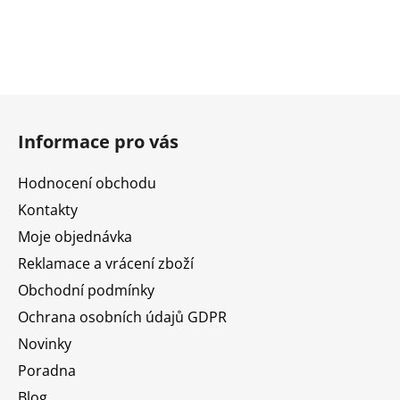
Z
á
Informace pro vás
p
a
Hodnocení obchodu
t
Kontakty
í
Moje objednávka
Reklamace a vrácení zboží
Obchodní podmínky
Ochrana osobních údajů GDPR
Novinky
Poradna
Blog