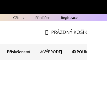
CZK
Přihlášení
Registrace
y
Ochrana osobních údajů GDPR
Novinky
Porad
PRÁZDNÝ KOŠÍK
NÁKUPNÍ
KOŠÍK
Příslušenství
⚠️VÝPRODEJ
🎁 POUKAZY
N