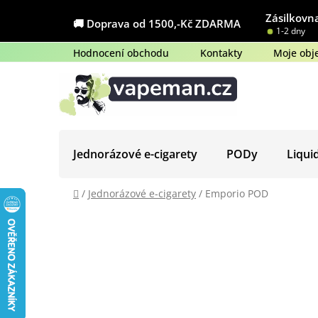
Přejít
Zásilkovna
na
🚚 Doprava od 1500,-Kč ZDARMA
1-2 dny
obsah
Hodnocení obchodu
Kontakty
Moje obj
Jednorázové e-cigarety
PODy
Liqui
Domů
/
Jednorázové e-cigarety
/
Emporio POD