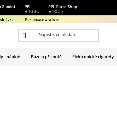
 Z point
PPL
PPL ParcelShop
1-2 dny
1-2 dny
ednávka
Reklamace a vrácení zboží
Obchodní podmínk
dy - náplně
Báze a příchutě
Elektronické cigarety