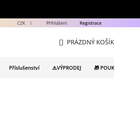
CZK
Přihlášení
Registrace
y
Ochrana osobních údajů GDPR
Novinky
Porad
PRÁZDNÝ KOŠÍK
NÁKUPNÍ
KOŠÍK
Příslušenství
⚠️VÝPRODEJ
🎁 POUKAZY
N