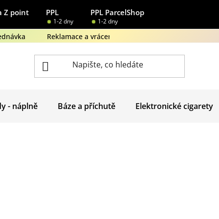
 Z point
PPL
PPL ParcelShop
1-2 dny
1-2 dny
ednávka
Reklamace a vrácení zboží
Obchodní podmínk
dy - náplně
Báze a příchutě
Elektronické cigarety