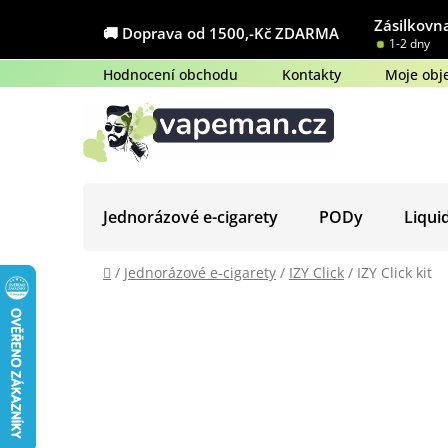
Přejít
Zásilkovna
na
🚚 Doprava od 1500,-Kč ZDARMA
1-2 dny
obsah
Hodnocení obchodu
Kontakty
Moje obj
Jednorázové e-cigarety
PODy
Liqui
Domů
/
Jednorázové e-cigarety
/
IZY Click
/
IZY Click kit