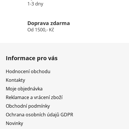
1-3 dny
Doprava zdarma
Od 1500,- Kč
Z
á
Informace pro vás
p
a
Hodnocení obchodu
t
Kontakty
í
Moje objednávka
Reklamace a vrácení zboží
Obchodní podmínky
Ochrana osobních údajů GDPR
Novinky