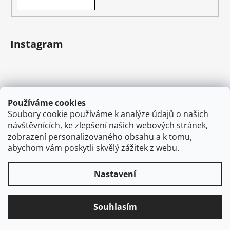
Instagram
Používáme cookies
Soubory cookie používáme k analýze údajů o našich
návštěvnících, ke zlepšení našich webových stránek,
zobrazení personalizovaného obsahu a k tomu,
abychom vám poskytli skvělý zážitek z webu.
Sledovat na Instagramu
Nastavení
Vytvořil Shoptet
Souhlasím
Copyright 2026
VAPEMAN.cz
. Všechna práva
vyhrazena.