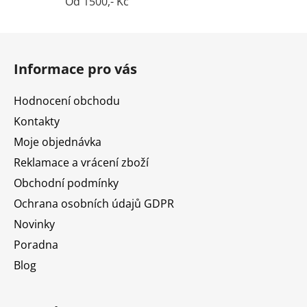
Od 1500,- Kč
Z
á
Informace pro vás
p
a
Hodnocení obchodu
t
Kontakty
í
Moje objednávka
Reklamace a vrácení zboží
Obchodní podmínky
Ochrana osobních údajů GDPR
Novinky
Poradna
Blog