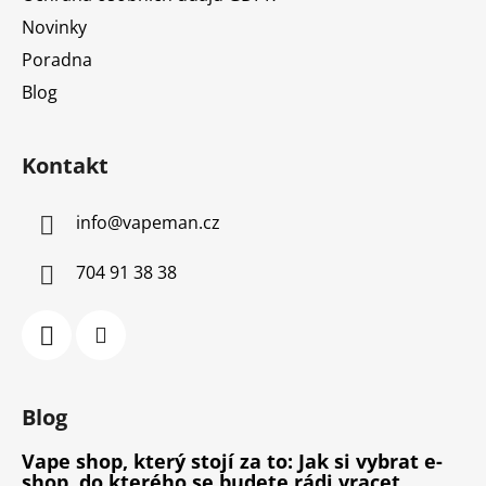
Novinky
Poradna
Blog
Kontakt
info
@
vapeman.cz
704 91 38 38
Blog
Vape shop, který stojí za to: Jak si vybrat e-
shop, do kterého se budete rádi vracet