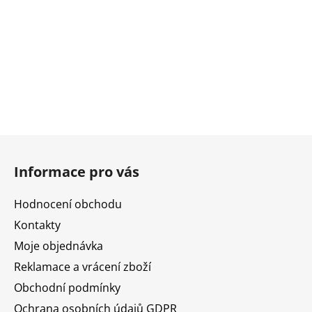
Z
á
Informace pro vás
p
a
Hodnocení obchodu
t
Kontakty
í
Moje objednávka
Reklamace a vrácení zboží
Obchodní podmínky
Ochrana osobních údajů GDPR