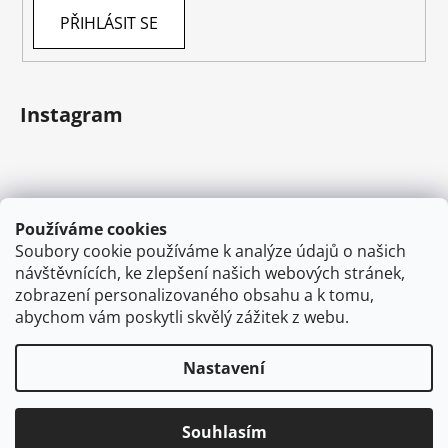
PŘIHLÁSIT SE
Instagram
Používáme cookies
Soubory cookie používáme k analýze údajů o našich
návštěvnících, ke zlepšení našich webových stránek,
zobrazení personalizovaného obsahu a k tomu,
abychom vám poskytli skvělý zážitek z webu.
Sledovat na Instagramu
Nastavení
Vytvořil Shoptet
Souhlasím