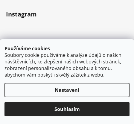
Instagram
Používáme cookies
Soubory cookie používáme k analýze údajů o našich
návštěvnících, ke zlepšení našich webových stránek,
zobrazení personalizovaného obsahu a k tomu,
abychom vám poskytli skvělý zážitek z webu.
Sledovat na Instagramu
Nastavení
Vytvořil Shoptet
Souhlasím
Copyright 2026
VAPEMAN.cz
. Všechna práva
vyhrazena.
Používáme
ověření věku Adulto