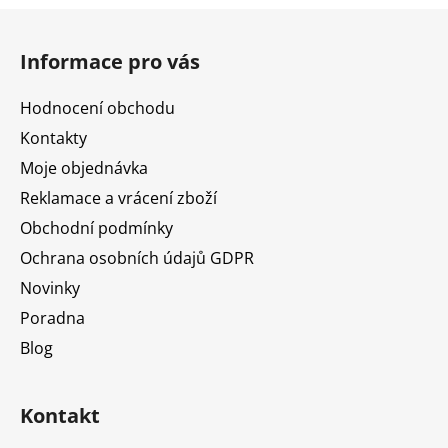
Z
á
Informace pro vás
p
a
Hodnocení obchodu
t
Kontakty
í
Moje objednávka
Reklamace a vrácení zboží
Obchodní podmínky
Ochrana osobních údajů GDPR
Novinky
Poradna
Blog
Kontakt