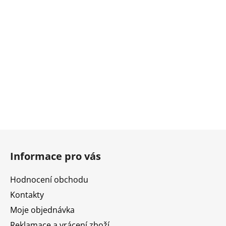
Z
á
Informace pro vás
p
a
Hodnocení obchodu
t
Kontakty
í
Moje objednávka
Reklamace a vrácení zboží