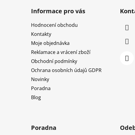
á
Informace pro vás
Kont
p
a
Hodnocení obchodu
t
Kontakty
í
Moje objednávka
Reklamace a vrácení zboží
Obchodní podmínky
Ochrana osobních údajů GDPR
Novinky
Poradna
Blog
Poradna
Odeb