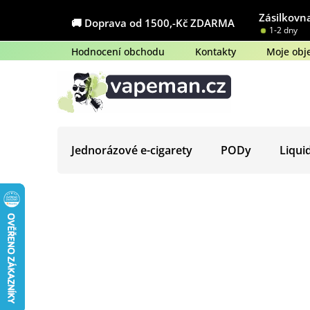
Přejít
Zásilkovna
na
🚚 Doprava od 1500,-Kč ZDARMA
1-2 dny
obsah
Hodnocení obchodu
Kontakty
Moje obj
Jednorázové e-cigarety
PODy
Liqui