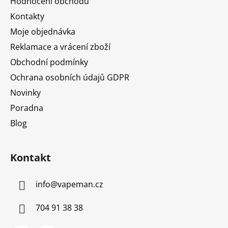
Hodnocení obchodu
t
Kontakty
í
Moje objednávka
Reklamace a vrácení zboží
Obchodní podmínky
Ochrana osobních údajů GDPR
Novinky
Poradna
Blog
Kontakt
info
@
vapeman.cz
704 91 38 38