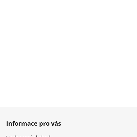
Z
á
Informace pro vás
p
a