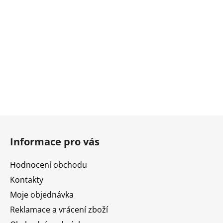
Z
á
Informace pro vás
p
a
Hodnocení obchodu
t
Kontakty
í
Moje objednávka
Reklamace a vrácení zboží