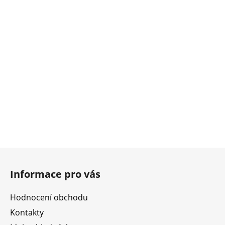
Z
á
Informace pro vás
p
a
Hodnocení obchodu
t
Kontakty
í