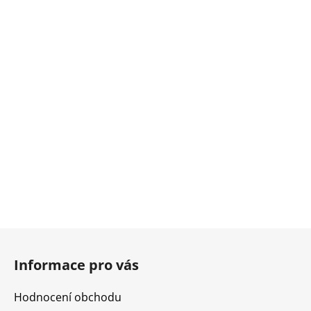
Z
á
Informace pro vás
p
a
Hodnocení obchodu
t