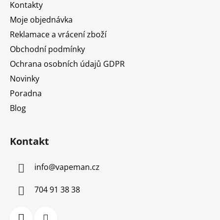
Kontakty
í
Moje objednávka
Reklamace a vrácení zboží
Obchodní podmínky
Ochrana osobních údajů GDPR
Novinky
Poradna
Blog
Kontakt
info
@
vapeman.cz
704 91 38 38