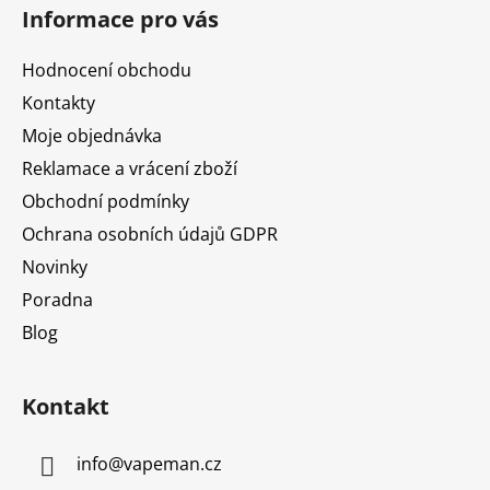
á
Informace pro vás
p
a
Hodnocení obchodu
t
Kontakty
í
Moje objednávka
Reklamace a vrácení zboží
Obchodní podmínky
Ochrana osobních údajů GDPR
Novinky
Poradna
Blog
Kontakt
info
@
vapeman.cz