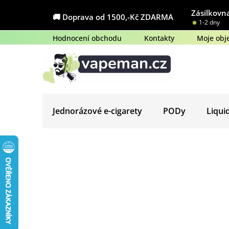
Přejít
Zásilkovna
na
🚚 Doprava od 1500,-Kč ZDARMA
1-2 dny
obsah
Hodnocení obchodu
Kontakty
Moje obj
Jednorázové e-cigarety
PODy
Liqui