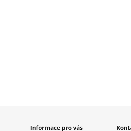
Z
á
Informace pro vás
Kont
p