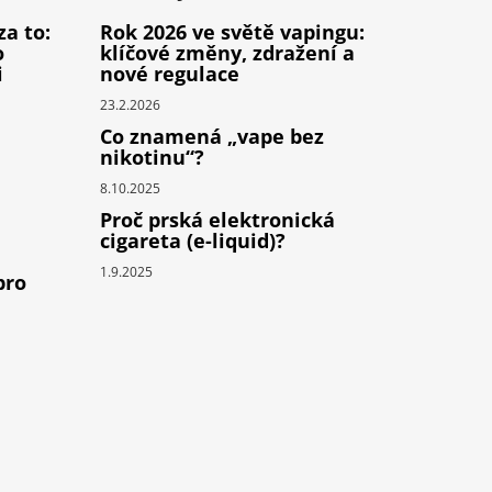
za to:
Rok 2026 ve světě vapingu:
o
klíčové změny, zdražení a
i
nové regulace
23.2.2026
Co znamená „vape bez
nikotinu“?
8.10.2025
Proč prská elektronická
cigareta (e-liquid)?
1.9.2025
pro