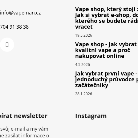
Vape shop, který stojí 
info
@
vapeman.cz
Jak si vybrat e-shop, d
kterého se budete rád
vracet
704 91 38 38
19.5.2026
Vape shop - jak vybrat
kvalitní vape a proč
nakupovat online
4.5.2026
Jak vybrat první vape -
jednoduchý průvodce 
začátečníky
28.1.2026
írat newsletter
Instagram
 svůj e-mail a my vám
 zasílat informace o