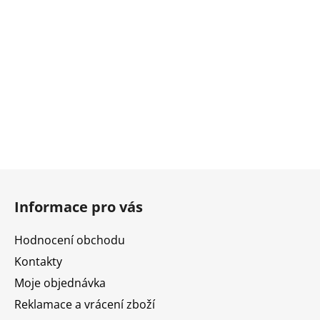
Z
á
Informace pro vás
p
a
Hodnocení obchodu
t
Kontakty
í
Moje objednávka
Reklamace a vrácení zboží