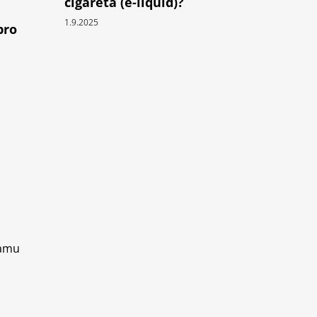
cigareta (e-liquid)?
1.9.2025
pro
ramu