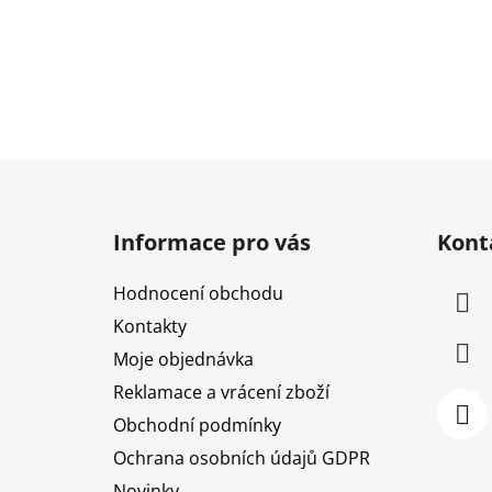
Z
á
Informace pro vás
Kont
p
a
Hodnocení obchodu
t
Kontakty
í
Moje objednávka
Reklamace a vrácení zboží
Obchodní podmínky
Ochrana osobních údajů GDPR
Novinky