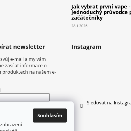
Jak vybrat první vape -
jednoduchý průvodce 
začátečníky
28.1.2026
írat newsletter
Instagram
 svůj e-mail a my vám
 zasílat informace o
 produktech na našem e-
.
il
Sledovat na Instag
ením e-mailu souhlasíte s
mínkami ochrany
Souhlasím
ních údajů
 zobrazení