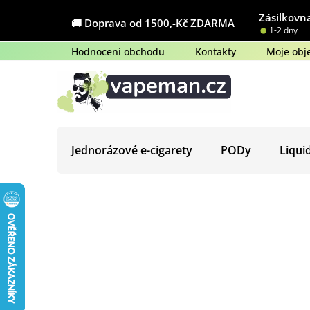
Přejít
Zásilkovna
na
🚚 Doprava od 1500,-Kč ZDARMA
1-2 dny
obsah
Hodnocení obchodu
Kontakty
Moje obj
Jednorázové e-cigarety
PODy
Liqui