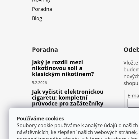
Poradna
Blog
Poradna
Odeb
Jaký je rozdíl mezi
Vložte
nikotinovou solí a
budeme
klasickým nikotinem?
nových
shopu
5.2.2026
Jak vyčistit elektronickou
E-ma
cigaretu: kompletní
průvodce pro začátečníky
Vlož
22.10.2025
pod
Používáme cookies
Proč prská elektronická
osob
Soubory cookie používáme k analýze údajů o našich
cigareta (e-liquid)?
návštěvnících, ke zlepšení našich webových stránek,
1.9.2025