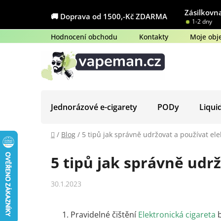
Přejít
Zásilkovna
na
🚚 Doprava od 1500,-Kč ZDARMA
1-2 dny
obsah
Hodnocení obchodu
Kontakty
Moje obj
Jednorázové e-cigarety
PODy
Liqui
Domů
/
Blog
/
5 tipů jak správně udržovat a používat ele
5 tipů jak správně udr
30.1.2023
Pravidelné čištění
Elektronická cigareta
b