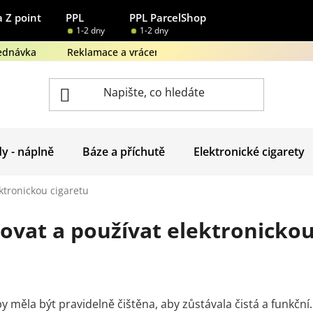
 Z point
PPL
PPL ParcelShop
1-2 dny
1-2 dny
ednávka
Reklamace a vrácení zboží
Obchodní podmínk
dy - náplně
Báze a příchutě
Elektronické cigarety
ktronickou cigaretu
žovat a používat elektronickou
y měla být pravidelně čištěna, aby zůstávala čistá a funkční. 