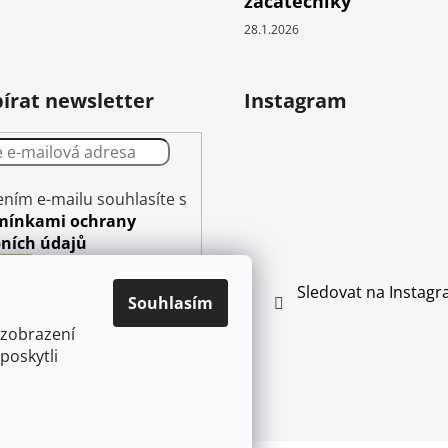
začátečníky
28.1.2026
írat newsletter
Instagram
ením e-mailu souhlasíte s
mínkami ochrany
ních údajů
PŘIHLÁSIT
Sledovat na Instag
Souhlasím
SE
 zobrazení
poskytli