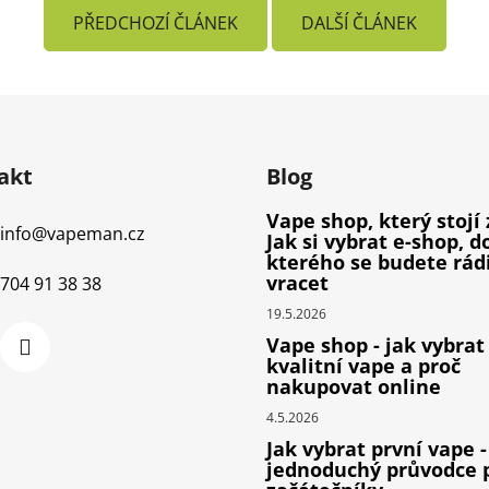
PŘEDCHOZÍ ČLÁNEK
DALŠÍ ČLÁNEK
akt
Blog
Vape shop, který stojí 
info
@
vapeman.cz
Jak si vybrat e-shop, d
kterého se budete rád
vracet
704 91 38 38
19.5.2026
Vape shop - jak vybrat
kvalitní vape a proč
nakupovat online
4.5.2026
Jak vybrat první vape -
jednoduchý průvodce 