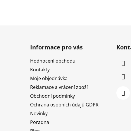
Z
á
Informace pro vás
Kont
p
a
Hodnocení obchodu
t
Kontakty
í
Moje objednávka
Reklamace a vrácení zboží
Obchodní podmínky
Ochrana osobních údajů GDPR
Novinky
Poradna
Blog