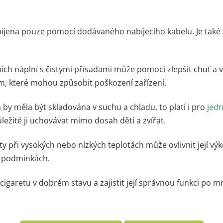
bíjena pouze pomocí dodávaného nabíjecího kabelu. Je také
tních náplní s čistými přísadami může pomoci zlepšit chuť a v
m, které mohou způsobit poškození zařízení.
 by měla být skladována v suchu a chladu, to platí i pro
jedn
ůležité ji uchovávat mimo dosah dětí a zvířat.
ty při vysokých nebo nízkých teplotách může ovlivnit její výk
h podmínkách.
garetu v dobrém stavu a zajistit její správnou funkci po m