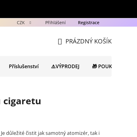
CZK
Přihlášení
Registrace
y
Ochrana osobních údajů GDPR
Novinky
Porad
PRÁZDNÝ KOŠÍK
NÁKUPNÍ
KOŠÍK
Příslušenství
⚠️VÝPRODEJ
🎁 POUKAZY
N
 cigaretu
Je důležité čistit jak samotný atomizér, tak i