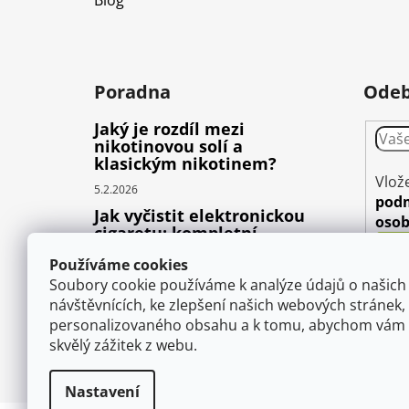
Poradna
Odeb
Jaký je rozdíl mezi
nikotinovou solí a
klasickým nikotinem?
Vlož
5.2.2026
pod
Jak vyčistit elektronickou
osob
cigaretu: kompletní
průvodce pro začátečníky
Používáme cookies
22.10.2025
Soubory cookie používáme k analýze údajů o našich
Proč prská elektronická
návštěvnících, ke zlepšení našich webových stránek,
cigareta (e-liquid)?
personalizovaného obsahu a k tomu, abychom vám 
skvělý zážitek z webu.
1.9.2025
Nastavení