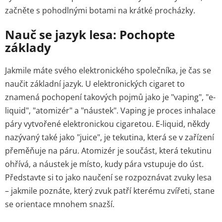
začněte s pohodlnými botami na krátké procházky.
Nauč se jazyk lesa: Pochopte
základy
Jakmile máte svého elektronického společníka, je čas se
naučit základní jazyk. U elektronických cigaret to
znamená pochopení takových pojmů jako je "vaping", "e-
liquid", "atomizér" a "náustek". Vaping je proces inhalace
páry vytvořené elektronickou cigaretou. E-liquid, někdy
nazývaný také jako "juice", je tekutina, která se v zařízení
přeměňuje na páru. Atomizér je součást, která tekutinu
ohřívá, a náustek je místo, kudy pára vstupuje do úst.
Představte si to jako naučení se rozpoznávat zvuky lesa
– jakmile poznáte, který zvuk patří kterému zvířeti, stane
se orientace mnohem snazší.