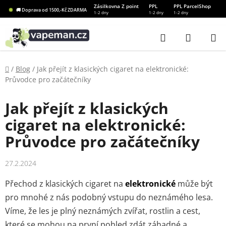
Přejít
Zásilkovna Z point
PPL
PPL ParcelShop
🚚 Doprava od 1500,-Kč ZDARMA
1-2 dny
1-2 dny
1-2 dny
na
obsah
Hledat
NÁKUP
KOŠÍK
Domů
/
Blog
/
Jak přejít z klasických cigaret na elektronické:
Průvodce pro začátečníky
Jak přejít z klasických
cigaret na elektronické:
Průvodce pro začátečníky
27.2.2024
Přechod z klasických cigaret na
elektronické
může být
pro mnohé z nás podobný vstupu do neznámého lesa.
Víme, že les je plný neznámých zvířat, rostlin a cest,
které se mohou na první pohled zdát záhadné a