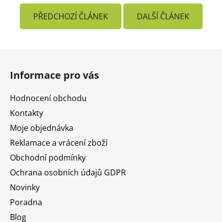
PŘEDCHOZÍ ČLÁNEK
DALŠÍ ČLÁNEK
Z
á
Informace pro vás
p
a
Hodnocení obchodu
t
Kontakty
í
Moje objednávka
Reklamace a vrácení zboží
Obchodní podmínky
Ochrana osobních údajů GDPR
Novinky
Poradna
Blog