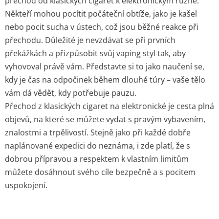
přechod od klasických cigaret k elektronickým různě.
Někteří mohou pocítit počáteční obtíže, jako je kašel
nebo pocit sucha v ústech, což jsou běžné reakce při
přechodu. Důležité je nevzdávat se při prvních
překážkách a přizpůsobit svůj vaping styl tak, aby
vyhovoval právě vám. Představte si to jako naučení se,
kdy je čas na odpočinek během dlouhé túry – vaše tělo
vám dá vědět, kdy potřebuje pauzu.
Přechod z klasických cigaret na elektronické je cesta plná
objevů, na které se můžete vydat s pravým vybavením,
znalostmi a trpělivostí. Stejně jako při každé dobře
naplánované expedici do neznáma, i zde platí, že s
dobrou přípravou a respektem k vlastním limitům
můžete dosáhnout svého cíle bezpečně a s pocitem
uspokojení.