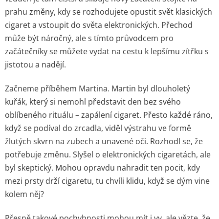
prahu změny, kdy se rozhodujete opustit svět klasických
cigaret a vstoupit do světa elektronických. Přechod
může být náročný, ale s tímto průvodcem pro
začátečníky se můžete vydat na cestu k lepšímu zítřku s
jistotou a nadějí.
Začneme příběhem Martina. Martin byl dlouholetý
kuřák, který si nemohl představit den bez svého
oblíbeného rituálu – zapálení cigaret. Přesto každé ráno,
když se podíval do zrcadla, viděl výstrahu ve formě
žlutých skvrn na zubech a unavené oči. Rozhodl se, že
potřebuje změnu. Slyšel o elektronických cigaretách, ale
byl skeptický. Mohou opravdu nahradit ten pocit, kdy
mezi prsty drží cigaretu, tu chvíli klidu, když se dým vine
kolem něj?
Přesně takové pochybnosti mohou mít i vy, ale vězte, že