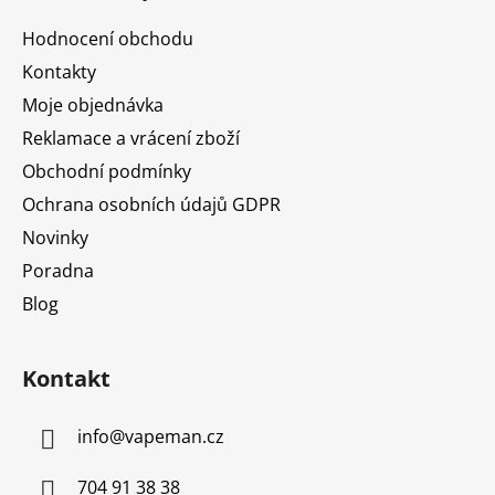
a
Hodnocení obchodu
t
Kontakty
í
Moje objednávka
Reklamace a vrácení zboží
Obchodní podmínky
Ochrana osobních údajů GDPR
Novinky
Poradna
Blog
Kontakt
info
@
vapeman.cz
704 91 38 38