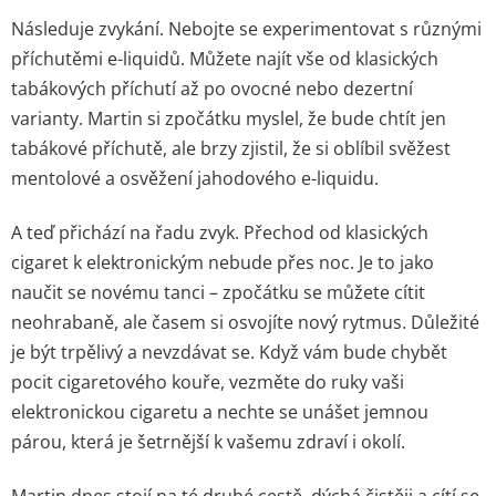
Následuje zvykání. Nebojte se experimentovat s různými
příchutěmi e-liquidů. Můžete najít vše od klasických
tabákových příchutí až po ovocné nebo dezertní
varianty. Martin si zpočátku myslel, že bude chtít jen
tabákové příchutě, ale brzy zjistil, že si oblíbil svěžest
mentolové a osvěžení jahodového e-liquidu.
A teď přichází na řadu zvyk. Přechod od klasických
cigaret k elektronickým nebude přes noc. Je to jako
naučit se novému tanci – zpočátku se můžete cítit
neohrabaně, ale časem si osvojíte nový rytmus. Důležité
je být trpělivý a nevzdávat se. Když vám bude chybět
pocit cigaretového kouře, vezměte do ruky vaši
elektronickou cigaretu a nechte se unášet jemnou
párou, která je šetrnější k vašemu zdraví i okolí.
Martin dnes stojí na té druhé cestě, dýchá čistěji a cítí se