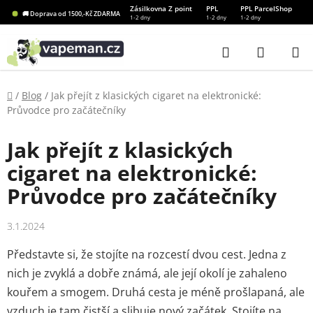
Přejít
Zásilkovna Z point
PPL
PPL ParcelShop
🚚 Doprava od 1500,-Kč ZDARMA
1-2 dny
1-2 dny
1-2 dny
na
obsah
Hledat
NÁKUP
KOŠÍK
Domů
/
Blog
/
Jak přejít z klasických cigaret na elektronické:
Průvodce pro začátečníky
Jak přejít z klasických
cigaret na elektronické:
Průvodce pro začátečníky
3.1.2024
Představte si, že stojíte na rozcestí dvou cest. Jedna z
nich je zvyklá a dobře známá, ale její okolí je zahaleno
kouřem a smogem. Druhá cesta je méně prošlapaná, ale
vzduch je tam čistší a slibuje nový začátek. Stojíte na