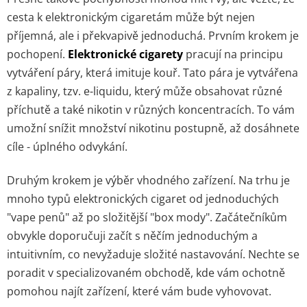
cesta k elektronickým cigaretám může být nejen
příjemná, ale i překvapivě jednoduchá. Prvním krokem je
pochopení.
Elektronické cigarety
pracují na principu
vytváření páry, která imituje kouř. Tato pára je vytvářena
z kapaliny, tzv. e-liquidu, který může obsahovat různé
příchutě a také nikotin v různých koncentracích. To vám
umožní snížit množství nikotinu postupně, až dosáhnete
cíle - úplného odvykání.
Druhým krokem je výběr vhodného zařízení. Na trhu je
mnoho typů elektronických cigaret od jednoduchých
"vape penů" až po složitější "box mody". Začátečníkům
obvykle doporučuji začít s něčím jednoduchým a
intuitivním, co nevyžaduje složité nastavování. Nechte se
poradit v specializovaném obchodě, kde vám ochotně
pomohou najít zařízení, které vám bude vyhovovat.